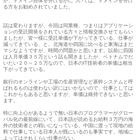
か、ドメイン自体を分けるかについては、ドメインを分け
る方をお勧めされていました。
話は変わりますが、今回は同業種、つまりはアプリケーシ
ョンの受託開発をされている方々と情報交換させてもらい
ましたが、皆一様に受託単価が下がってきている、仕事が
減ってきている、と。北海道や四国に比べると東海はまだ
マシなようですが、時間の問題かと思います。以前に四国
は人月単価３５万という話も聞きましたが、ベトナムでだ
いたい２０～２５万なので、日本のIT技術者の単価は相当
下がってきている。
銀行のオンラインや工場の生産管理など基幹システムと呼
ばれるものは使わない訳にはいかないので、仕事としては
これからもあると思いますが、単価は維持できないと思い
ます。
特に向上心があるようで無い日本のプログラマーがグロー
バル化の最前線にいて、日本語が読めるお給料３万円の海
外の技術者との戦いになっている。中国に渡って現地の給
料で仕事している日本人が既にいるのも事実です。地域に
よってはそれくらい仕事がない。