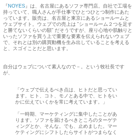
『
NOYES
』は、名古屋にあるソファ専門店。自社で工場を
持っていて、職人さんが手仕事でひとつひとつ制作にあた
っています。販売は、名古屋と東京にあるショールームと
ウェブサイト。ウェブでの売上は "ショールーム２つを足す
と勝てないくらいの額" だそうですが、座り心地や肌触りと
いったソファを買う上で重要な要素を伝えられないウェブ
で、それとは別の購買動機を生み出していることを考える
と、スゴイことだと思います。
自分はウェブについて素人なので－。という牧社長です
が、
「ウェブで伝えるべき点は、ヒトだと思ってい
ます。ヒト、コト、モノとある中で、ヒトをい
かに伝えていくかを常に考えています。」
「一時期、マーケティングに集中したことがあ
ります。ソファを届けるべきところのターゲテ
ィングとか、そんな。でも、止めました。マー
ケティングにシフトしたらサイトがつまらなく