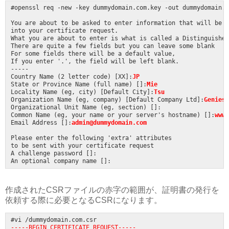
#openssl req -new -key dummydomain.com.key -out dummydomain.c
You are about to be asked to enter information that will be i
into your certificate request.

What you are about to enter is what is called a Distinguished
There are quite a few fields but you can leave some blank

For some fields there will be a default value,

If you enter '.', the field will be left blank.

-----

Country Name (2 letter code) [XX]:
JP
State or Province Name (full name) []:
Mie
Locality Name (eg, city) [Default City]:
Tsu
Organization Name (eg, company) [Default Company Ltd]:
Genies 
Organizational Unit Name (eg, section) []:

Common Name (eg, your name or your server's hostname) []:
www.
Email Address []:
admin@dummy
domain.com
Please enter the following 'extra' attributes

to be sent with your certificate request

A challenge password []:

作成されたCSRファイルの赤字の範囲が、証明書の発行を
依頼する際に必要となるCSRになります。
-----BEGIN CERTIFICATE REQUEST-----
