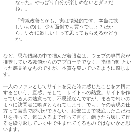
なった。やっぱり自分が楽しめないとダメだ
ね。」
「導線改善とかも、実は懐疑的です。本当に欲
しいものは、少々面倒でも買うでしょ？だか
ら、いかに欲しい！って思ってもらえるかどう
か。」
など、思考錯誤の中で掴んだ着眼点は、ウェブの専門家が
推奨している数値からのアプローチでなく、指標 "俺" とい
った感覚的なものですが、本質を突いているように感じま
す。
一人のファンとしてサイトを見た時に感じたことを大切に
するという、直感。そして、サイトへの熱意。サイトを作
っている人の熱意って、不思議なんですが、まるで匂いの
ように訪問者に嗅ぎとられてしまう。でも、その表現の仕
方って言葉で説明ができない。細部にまで徹底したこだわ
りを持って、気に入るまで作って直す、飽きたら壊して作
るを繰り返していく中で生まれてくるものではないかと思
います。