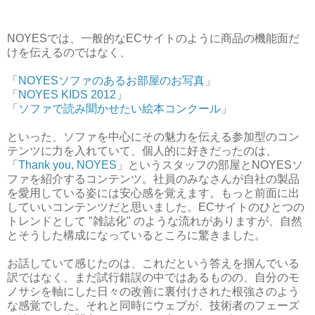
NOYESでは、一般的なECサイトのように商品の機能面だ
けを伝えるのではなく、
「
NOYESソファのあるお部屋のお写真
」
「
NOYES KIDS 2012
」
「
ソファで読み聞かせたい絵本コンクール
」
といった、ソファを中心にその魅力を伝える参加型のコン
テンツに力を入れていて、個人的に好きだったのは、
「
Thank you, NOYES
」というスタッフの部屋とNOYESソ
ファを紹介するコンテンツ。社員のみなさんが自社の製品
を愛用している姿には安心感を覚えます。もっと前面に出
していいコンテンツだと思いました。ECサイトのひとつの
トレンドとして "雑誌化" のような流れがありますが、自然
とそうした構成になっているところに驚きました。
お話していて感じたのは、これだという答えを掴んでいる
訳ではなく、まだ試行錯誤の中ではあるものの、自分のモ
ノサシを軸にした日々の改善に裏付けされた根強さのよう
な感覚でした。それと同時にウェブが、技術者のフェーズ