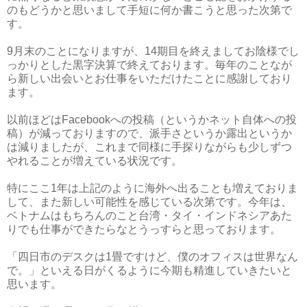
のもどうかと思いまして手短に何か書こうと思った次第で
す。
9月末のことになりますが、14期目を終えましてお陰様でし
っかりとした黒字決算で終えております。毎年のことなが
ら新しい出会いとお仕事をいただけたことに感謝しており
ます。
以前ほどはFacebookへの投稿（というかネット自体への投
稿）が減っておりますので、派手さというか露出というか
は減りましたが、これまで同様に手探りながらも少しずつ
やれることが増えている状況です。
特にここ1年は上記のように海外へ出ることも増えておりま
して、また新しい可能性を感じている次第です。今年は、
ベトナムはもちろんのこと台湾・タイ・インドネシアあた
りでも仕事ができたらなとうっすらと思っております。
「四日市のデスクは1畳ですけど、僕のオフィスは世界なん
で。」といえる日がくるように今期も精進していきたいと
思います。