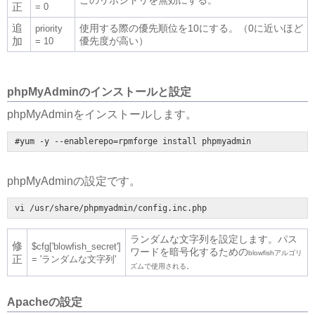
正
= 0
追
使用する際の優先順位を10にする。（0に近いほど
priority
加
優先度が高い）
= 10
phpMyAdminのインストールと設定
phpMyAdminをインストールします。
#yum -y --enablerepo=rpmforge install phpmyadmin
phpMyAdminの設定です。
vi /usr/share/phpmyadmin/config.inc.php
ランダムな文字列を設定します。パス
修
$cfg['blowfish_secret']
ワードを暗号化するための
blowfishアルゴリ
正
= 'ランダムな文字列'
ズムで使用される。
Apacheの設定